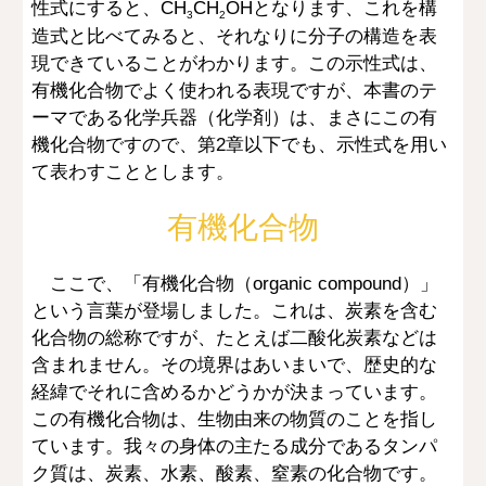
性式にすると、CH
CH
OHとなります、これを構
3
2
造式と比べてみると、それなりに分子の構造を表
現できていることがわかります。この示性式は、
有機化合物でよく使われる表現ですが、本書のテ
ーマである化学兵器（化学剤）は、まさにこの有
機化合物ですので、第2章以下でも、示性式を用い
て表わすこととします。
有機化合物
ここで、「有機化合物（organic compound）」
という言葉が登場しました。これは、炭素を含む
化合物の総称ですが、たとえば二酸化炭素などは
含まれません。その境界はあいまいで、歴史的な
経緯でそれに含めるかどうかが決まっています。
この有機化合物は、生物由来の物質のことを指し
ています。我々の身体の主たる成分であるタンパ
ク質は、炭素、水素、酸素、窒素の化合物です。