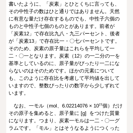
書いたように、「炭素」とひとくちに言っても、
その中性子の数はひと通りではありません。天然
に有意な量だけ存在するものでも、中性子六個の
ものと中性子七個のものとがあります。前者が
「炭素12」で存在比九八・九三パーセント、後者
が「炭素13」で存在比一・〇七パーセントです。
そのため、炭素の原子量はこれらを平均して一
二・〇一となります。炭素（12）の一二分の一を
基準としているのに、原子量がぴったり一二にな
らないのはそのためです。ほかの元素について
も、このように存在比を考慮して平均値を出して
いますので、整数ぴったりの数字から少しずれて
います。
なお、一モル（mol、6.02214076 × 10
個）だけ
23
その原子を集めると、原子量に [g] をつけた質量
になります。つまり、炭素一モルは一二・〇一グ
ラムです。「モル」とはそうなるようにつくった