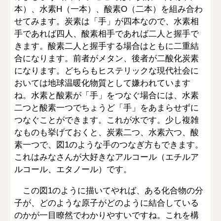
本）、水素H（一本）、酸素O（二本）を組み合わ
せてみます。炭素は「手」が四本なので、水素相
手であれば四人、酸素相手であれば二人と握手で
きます。酸素二人と握手する場合はともに二重結
合になります。前者がメタン、後者が二酸化炭素
になります。どちらもヒステリックな現代社会に
おいては地球温暖化物質として嫌われています
ね。水素と酸素が「手」をつなぐ場合には、水素
二つと酸素一つでちょうど「手」をあまらせずに
つなぐことができます。これが水です。少し複雑
なものも挙げておくと、炭素二つ、水素六つ、酸
素一つで、図1のような手のつなぎ方もできます。
これはみなさんが大好きなアルコール（エチルア
ルコール、エタノール）です。
この図1のように描いてやれば、ある化合物の分
子が、どのような原子がどのように結合している
のかが一目瞭然でわかりやすいですね。これを構