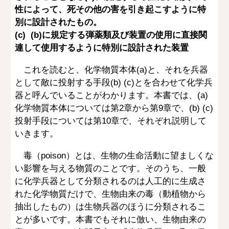
性によって、死その他の害を引き起こすように特
別に設計されたもの。
(c) (b)に規定する弾薬類及び装置の使用に直接関
連して使用するように特別に設計された装置
これを読むと、化学物質本体(a)と、それを兵器
として敵に投射する手段(b) (c)とを合わせて化学兵
器と呼んでいることがわかります。本書では、(a)
化学物質本体については第2章から第9章で、(b) (c)
投射手段については第10章で、それぞれ説明して
いきます。
毒（poison）とは、生物の生命活動に望ましくな
い影響を与える物質のことです。そのうち、一般
に化学兵器として分類されるのは人工的に生成さ
れた化学物質だけで、生物由来の毒（動植物から
抽出したもの）は生物兵器のほうに分類されるこ
とが多いです。本書でもそれに倣い、生物由来の