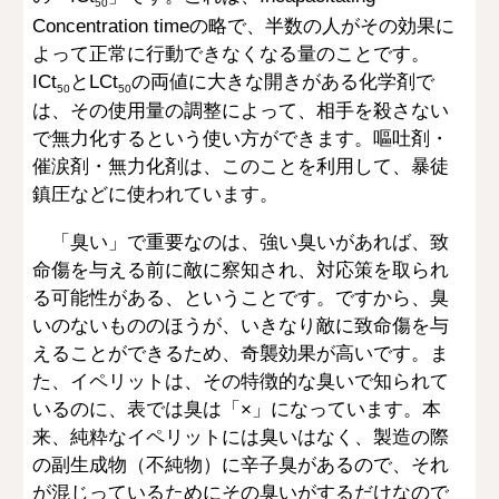
50
Concentration timeの略で、半数の人がその効果に
よって正常に行動できなくなる量のことです。
ICt
とLCt
の両値に大きな開きがある化学剤で
50
50
は、その使用量の調整によって、相手を殺さない
で無力化するという使い方ができます。嘔吐剤・
催涙剤・無力化剤は、このことを利用して、暴徒
鎮圧などに使われています。
「臭い」で重要なのは、強い臭いがあれば、致
命傷を与える前に敵に察知され、対応策を取られ
る可能性がある、ということです。ですから、臭
いのないもののほうが、いきなり敵に致命傷を与
えることができるため、奇襲効果が高いです。ま
た、イペリットは、その特徴的な臭いで知られて
いるのに、表では臭は「×」になっています。本
来、純粋なイペリットには臭いはなく、製造の際
の副生成物（不純物）に辛子臭があるので、それ
が混じっているためにその臭いがするだけなので