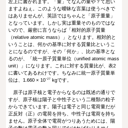
左上に書かれます。「量」てなんの量や？て思い
ますよねぇ。このような曖昧な言葉は使うべきで
はありませんが、英語ではちゃんと「原子重量」
となっています。しかし実は重量そのものではな
いので、厳密に言うならば「相対的原子質量
（relative atomic mass）」となります。相対的と
いうことは、何かの基準に対する質量比というこ
とになるのですが、その「何か」、比の基準とな
るのが、「統一原子質量単位（unified atomic mass
unit）」になります。これに対する質量比が、表2
に書いてあるわけです。ちなみに統一原子質量単
位は、1.660 × 10
kgです。
−27
原子は原子核と電子からなるのは既述の通りで
すが、原子核は陽子と中性子という二種類の粒子
からできています。陽子は電子と同じ電荷量だが
正反対（正）の電荷を持ち、中性子は電荷を持ち
ません。原子全体で電荷がつりあうためには、陽