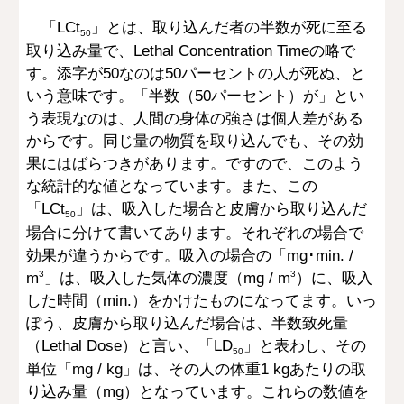
「LCt
」とは、取り込んだ者の半数が死に至る
50
取り込み量で、Lethal Concentration Timeの略で
す。添字が50なのは50パーセントの人が死ぬ、と
いう意味です。「半数（50パーセント）が」とい
う表現なのは、人間の身体の強さは個人差がある
からです。同じ量の物質を取り込んでも、その効
果にはばらつきがあります。ですので、このよう
な統計的な値となっています。また、この
「LCt
」は、吸入した場合と皮膚から取り込んだ
50
場合に分けて書いてあります。それぞれの場合で
効果が違うからです。吸入の場合の「mg･min. /
m
」は、吸入した気体の濃度（mg / m
）に、吸入
3
3
した時間（min.）をかけたものになってます。いっ
ぽう、皮膚から取り込んだ場合は、半数致死量
（Lethal Dose）と言い、「LD
」と表わし、その
50
単位「mg / kg」は、その人の体重1 kgあたりの取
り込み量（mg）となっています。これらの数値を