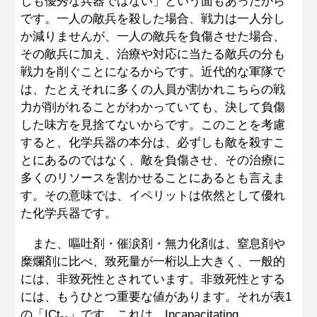
しも優秀な兵器ではない」という面もあったから
です。一人の敵兵を殺した場合、戦力は一人分し
か減りませんが、一人の敵兵を負傷させた場合、
その敵兵に加え、治療や対応に当たる敵兵の分も
戦力を削ぐことになるからです。近代的な軍隊で
は、たとえそれに多くの人員が割かれこちらの戦
力が削がれることがわかっていても、決して負傷
した味方を見捨てないからです。このことを考慮
すると、化学兵器の本分は、必ずしも敵を殺すこ
とにあるのではなく、敵を負傷させ、その治療に
多くのリソースを割かせることにあるとも言えま
す。その意味では、イペリットは依然として優れ
た化学兵器です。
また、嘔吐剤・催涙剤・無力化剤は、窒息剤や
糜爛剤に比べ、致死量が一桁以上大きく、一般的
には、非致死性とされています。非致死性とする
には、もうひとつ重要な値があります。それが表1
の「ICt
」です。これは、Incapacitating