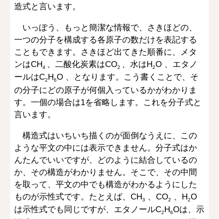
造式と言います。
いっぽう、もっと簡潔な情報で、さきほどの、
一つの分子を構成する各原子の数だけを表記する
こともできます。さきほど出てきた順番に、メタ
ンはCH
、二酸化炭素はCO
、水はH
O 、エタノ
4
2
2
ールはC
H
O 、となります。こう書くことで、そ
2
6
の分子にどの原子が何個入っているかがわかりま
す。一個の場合は1を省略します。これを分子式と
言います。
構造式はいちいち描くのが面倒なうえに、この
ような平文の中には表示できません。分子式はか
んたんでいいですが、どのように結合しているの
か、その構造がわかりません。そこで、その中間
を取って、平文の中でも構造がわかるようにした
ものが示性式です。たとえば、CH
、CO
、H
O
3
2
2
は示性式でも同じですが、エタノールC
H
Oは、示
2
6